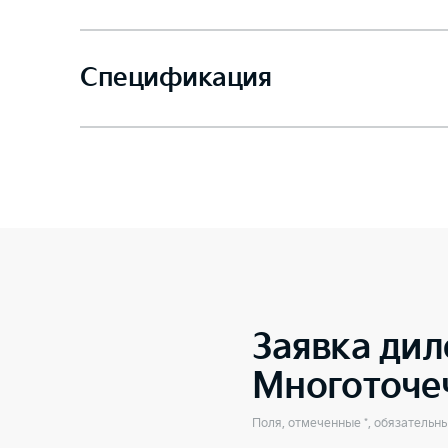
Спецификация
Заявка дил
Многоточе
Поля, отмеченные *, обязательн