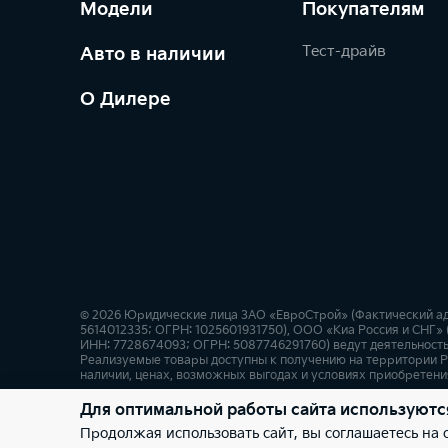
Модели
Покупателям
Тест-драйв
Авто в наличии
О Дилере
© 2026 Юридические лица ЗАО «ЕвроСтрой» (Фактический адрес:
5614012335; ОГРН: 1025601931750), ООО «Киа Россия и СНГ» (
ИНН: 7728674093; ОГРН: 5087746291760) ведут деятельность
Реализуемые товары доступны к получению на территории Р
наличии, ценах, возможных выгодах и условиях приобретения
Для оптимальной работы сайта используютс
Правовая информация
Обработка персональных данны
Продолжая использовать сайт, вы соглашаетесь на