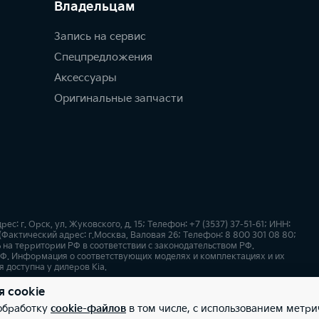
Владельцам
Запись на сервис
Спецпредложения
Аксессуары
Оригинальные запчасти
 г. Орск, ул. Жуковского, д. 15; Телефон: +7 (3537) 37-51-61; ИНН:
Фактический адрес: г.Москва, Валовая 26; Телефон: 8 800 301 08 80;
 на территории РФ в соответствии с законодательством РФ.
Ф. Информация о соответствующих моделях и комплектациях и их
 доступна у дилеров Kia.
я cookie
х
Карта сайта
 обработку
cookie-файлов
в том числе, с использованием метри