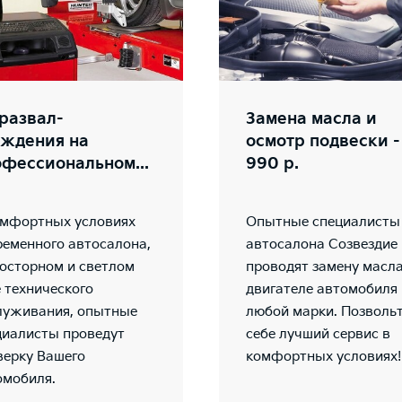
развал-
Замена масла и
ождения на
осмотр подвески -
фессиональном...
990 р.
омфортных условиях
Опытные специалисты
ременного автосалона,
автосалона Созвездие
росторном и светлом
проводят замену масла
 технического
двигателе автомобиля
луживания, опытные
любой марки. Позволь
циалисты проведут
себе лучший сервис в
верку Вашего
комфортных условиях!
омобиля.