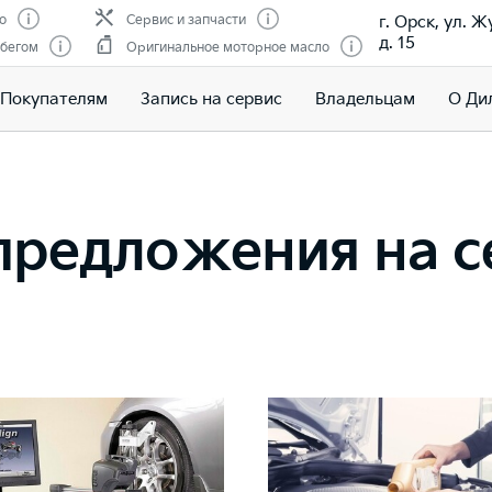
г. Орск, ул. 
о
Сервис и запчасти
д. 15
обегом
Оригинальное моторное масло
Покупателям
Запись на сервис
Владельцам
О Ди
редложения на се