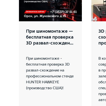
При шиномонтаже —
3D 
бесплатная проверка
сх
3D развал-схожден...
про
При шиномонтаже –
В к
бесплатная проверка 3D
сов
развал-схождение на
в п
профессиональном стенде
зале
HUNTER HAWKEYE
обс
(производство США)!
спе
про
авт