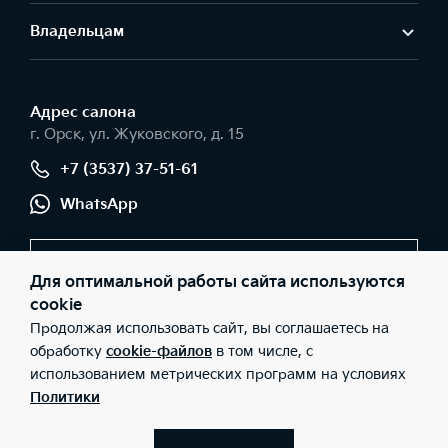
Владельцам
Адрес салонa
г. Орск, ул. Жуковского, д. 15
+7 (3537) 37-51-61
WhatsApp
Заказать звонок
Для оптимальной работы сайта используются
cookie
Продолжая использовать сайт, вы соглашаетесь на
© 2026 Юридические лица ЗАО «ЕвроСтрой» (Фактический
обработку
cookie-файлов
в том числе, с
адрес: г. Орск, ул. Жуковского, д. 15; Телефон: +7 (3537) 37-51-61;
использованием метрических программ на условиях
ИНН: 5614012335; ОГРН: 1025601931750), ООО «Киа Россия и
СНГ» (Фактический адрес: г.Москва, Валовая 26; Телефон: 8 800
Политики
301 08 80; ИНН: 7728674093; ОГРН: 5087746291760) ведут
деятельность на территории РФ в соответствии с
законодательством РФ. Реализуемые товары доступны к