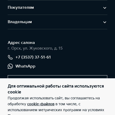
Покупателям
Владельцам
Адрес салонa
г. Орск, ул. Жуковского, д. 15
+7 (3537) 37-51-61
WhatsApp
Заказать звонок
Для оптимальной работы сайта используются
cookie
Продолжая использовать сайт, вы соглашаетесь на
© 2026 Юридические лица ЗАО «ЕвроСтрой» (Фактический
обработку
cookie-файлов
в том числе, с
адрес: г. Орск, ул. Жуковского, д. 15; Телефон: +7 (3537) 37-51-61;
использованием метрических программ на условиях
ИНН: 5614012335; ОГРН: 1025601931750), ООО «Киа Россия и
СНГ» (Фактический адрес: г.Москва, Валовая 26; Телефон: 8 800