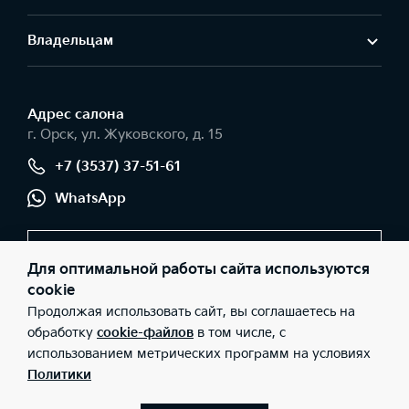
Владельцам
Адрес салонa
г. Орск, ул. Жуковского, д. 15
+7 (3537) 37-51-61
WhatsApp
Заказать звонок
Для оптимальной работы сайта используются
cookie
Продолжая использовать сайт, вы соглашаетесь на
© 2026 Юридические лица ЗАО «ЕвроСтрой» (Фактический
обработку
cookie-файлов
в том числе, с
адрес: г. Орск, ул. Жуковского, д. 15; Телефон: +7 (3537) 37-51-61;
использованием метрических программ на условиях
ИНН: 5614012335; ОГРН: 1025601931750), ООО «Киа Россия и
СНГ» (Фактический адрес: г.Москва, Валовая 26; Телефон: 8 800
Политики
301 08 80; ИНН: 7728674093; ОГРН: 5087746291760) ведут
деятельность на территории РФ в соответствии с