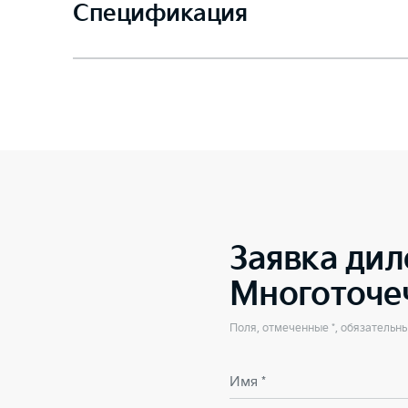
Спецификация
Заявка дил
Многоточе
Поля, отмеченные *, обязательн
Имя *