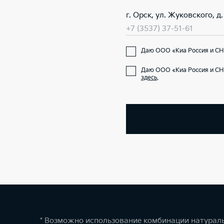
г. Орск, ул. Жуковского, д.
+7 (3537) 37-51-61
Даю ООО «Киа Россия и СНГ
Даю ООО «Киа Россия и СН
здесь
.
* Возможно использование комбинации натураль