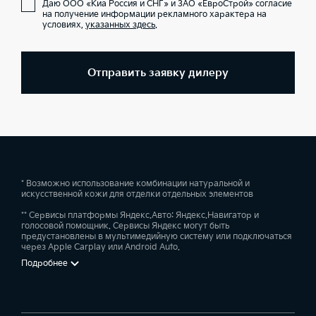
Даю ООО «Киа Россия и СНГ» и ЗАО «ЕвроСтрой» согласие
на получение информации рекламного характера на
условиях,
указанных здесь
.
Отправить заявку дилеру
* Возможно использование комбинации натуральной и
искусственной кожи для отделки отдельных элементов
** Сервисы платформы Яндекс.Авто: Яндекс.Навигатор и
голосовой помощник. Сервисы Яндекс могут быть
предустановлены в мультимедийную систему или подключаться
через Apple Carplay или Android Auto.
Подробнее