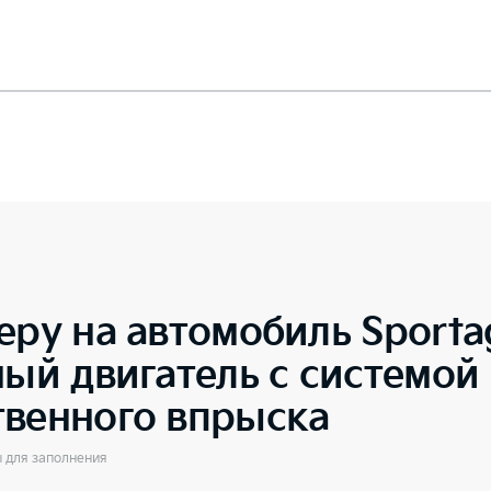
еру на автомобиль
Sporta
ный двигатель с системой
твенного впрыска
ы для заполнения