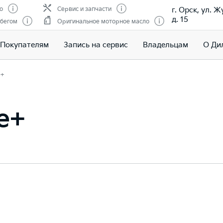
г. Орск, ул. 
о
Сервис и запчасти
д. 15
обегом
Оригинальное моторное масло
Покупателям
Запись на сервис
Владельцам
О Ди
e+
e+