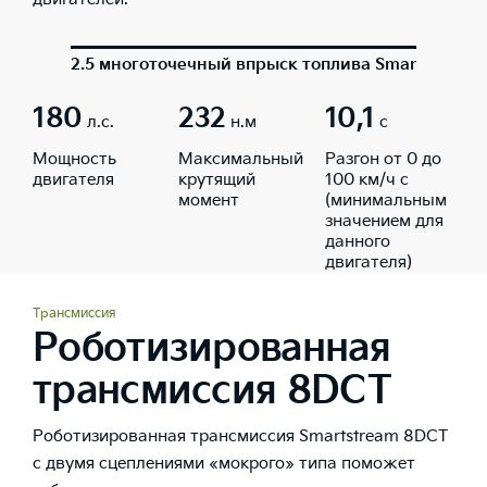
2.5 многоточечный впрыск топлива Smartstream,
180
232
10,1
л.с.
н.м
с
Мощность
Максимальный
Разгон от 0 до
двигателя
крутящий
100 км/ч с
момент
(минимальным
значением для
данного
двигателя)
Трансмиссия
Роботизированная
трансмиссия 8DCT
Роботизированная трансмиссия Smartstream 8DCT
с двумя сцеплениями «мокрого» типа поможет