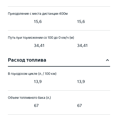
Преодоление с места дистанции 400м
15,6
15,6
Путь при торможении со 100 до 0 км/ч (м)
1
34,41
34,41
Расход топлива
В городском цикле (л. / 100 км)
13,9
13,9
Объем топливного бака (л.)
67
67