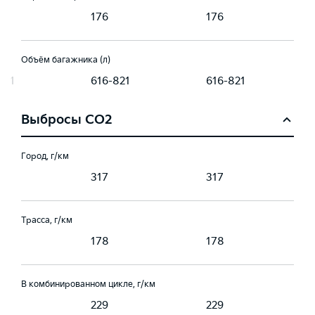
176
176
Объём багажника (л)
821
616-821
616-821
Выбросы CO2
Город, г/км
317
317
Трасса, г/км
178
178
В комбинированном цикле, г/км
229
229