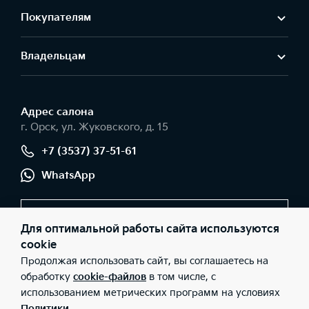
Покупателям
Владельцам
Адрес салонa
г. Орск, ул. Жуковского, д. 15
+7 (3537) 37-51-61
WhatsApp
Заказать звонок
Для оптимальной работы сайта используются
cookie
Продолжая использовать сайт, вы соглашаетесь на
© 2026 Юридические лица ЗАО «ЕвроСтрой» (Фактический
обработку
cookie-файлов
в том числе, с
адрес: г. Орск, ул. Жуковского, д. 15; Телефон: +7 (3537) 37-51-61;
использованием метрических программ на условиях
ИНН: 5614012335; ОГРН: 1025601931750), ООО «Киа Россия и
СНГ» (Фактический адрес: г.Москва, Валовая 26; Телефон: 8 800
Политики