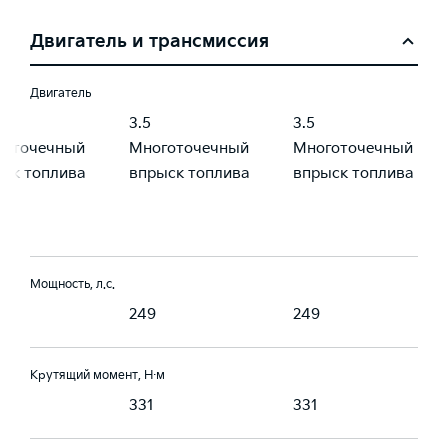
Двигатель и трансмиссия
Двигатель
3.5
3.5
готочечный
Многоточечный
Многоточечный
ск топлива
впрыск топлива
впрыск топлива
Мощность, л.с.
249
249
Крутящий момент, Н·м
331
331