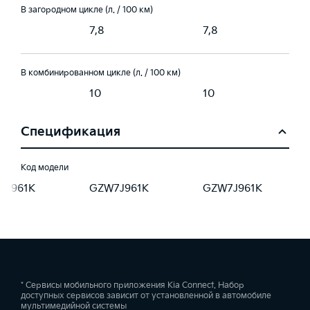
В загородном цикле (л. / 100 км)
7,8
7,8
В комбинированном цикле (л. / 100 км)
10
10
Спецификация
Код модели
7J961K
GZW7J961K
GZW7J961K
* Сервисы мобильного приложения Kia Connect. Набор
доступных сервисов зависит от установленной в автомобиле
мультимедийной системы