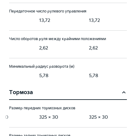
Передаточное число рулевого управления
2
13,72
13,72
Число оборотов руля между крайними положениями
2,62
2,62
Минимальный радиус разворота (м)
5,78
5,78
Тормоза
Размер передних тормозных дисков
× 30
325 × 30
325 × 30
Размер задних тормозных дисков